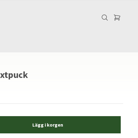
ixtpuck
Lägg i korgen