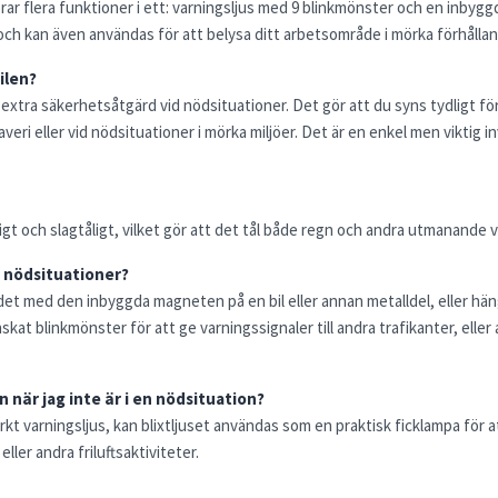
ar flera funktioner i ett: varningsljus med 9 blinkmönster och en inbygg
 och kan även användas för att belysa ditt arbetsområde i mörka förhålla
bilen?
 en extra säkerhetsåtgärd vid nödsituationer. Det gör att du syns tydligt fö
eri eller vid nödsituationer i mörka miljöer. Det är en enkel men viktig i
åligt och slagtåligt, vilket gör att det tål både regn och andra utmanande
d nödsituationer?
t det med den inbyggda magneten på en bil eller annan metalldel, eller h
nskat blinkmönster för att ge varningssignaler till andra trafikanter, elle
 när jag inte är i en nödsituation?
kt varningsljus, kan blixtljuset användas som en praktisk ficklampa för a
ler andra friluftsaktiviteter.