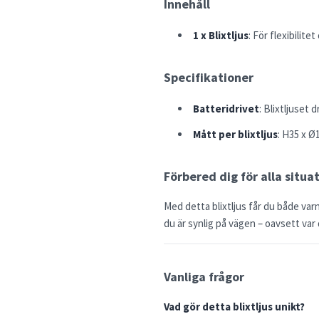
Innehåll
1 x Blixtljus
: För flexibilite
Specifikationer
Batteridrivet
: Blixtljuset 
Mått per blixtljus
: H35 x Ø
Förbered dig för alla situa
Med detta blixtljus får du både varn
du är synlig på vägen – oavsett var 
Vanliga frågor
Vad gör detta blixtljus unikt?