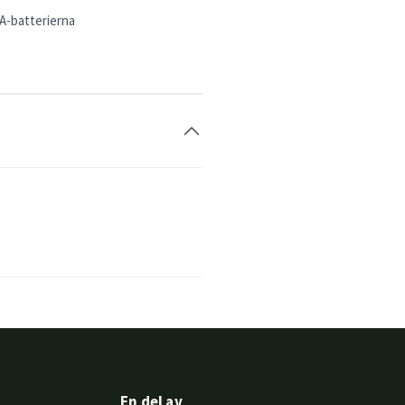
AA-batterierna
En del av