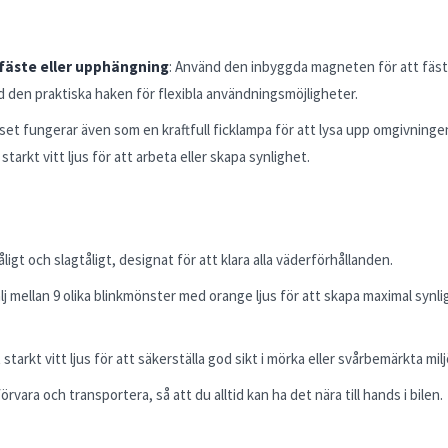
fäste eller upphängning
: Använd den inbyggda magneten för att fästa
d den praktiska haken för flexibla användningsmöjligheter.
juset fungerar även som en kraftfull ficklampa för att lysa upp omgivningen 
tarkt vitt ljus för att arbeta eller skapa synlighet.
åligt och slagtåligt, designat för att klara alla väderförhållanden.
älj mellan 9 olika blinkmönster med orange ljus för att skapa maximal synlig
t starkt vitt ljus för att säkerställa god sikt i mörka eller svårbemärkta milj
förvara och transportera, så att du alltid kan ha det nära till hands i bilen.