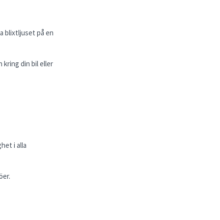
 blixtljuset på en
kring din bil eller
het i alla
öer.