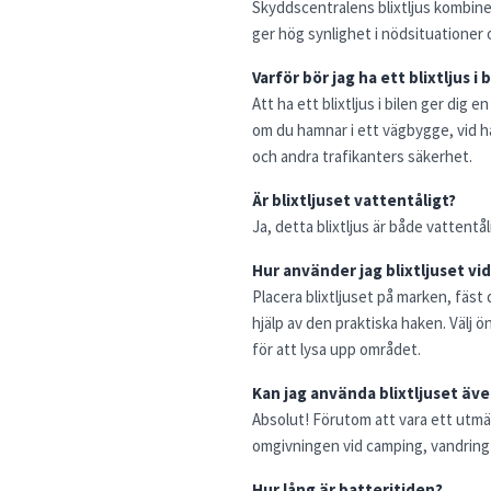
Skyddscentralens blixtljus kombiner
ger hög synlighet i nödsituationer
Varför bör jag ha ett blixtljus i 
Att ha ett blixtljus i bilen ger dig
om du hamnar i ett vägbygge, vid hav
och andra trafikanters säkerhet.
Är blixtljuset vattentåligt?
Ja, detta blixtljus är både vattent
Hur använder jag blixtljuset vi
Placera blixtljuset på marken, fäs
hjälp av den praktiska haken. Välj ö
för att lysa upp området.
Kan jag använda blixtljuset även
Absolut! Förutom att vara ett utmär
omgivningen vid camping, vandring el
Hur lång är batteritiden?