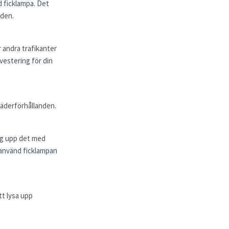
d ficklampa. Det
nden.
r andra trafikanter
nvestering för din
 väderförhållanden.
äng upp det med
r använd ficklampan
tt lysa upp