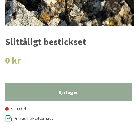
Slittåligt bestickset
0 kr
Ej i lager
Slutsåld
Gratis fraktalternativ